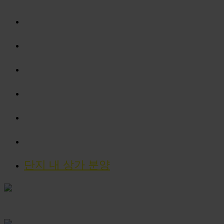
세대안내
분양안내
계약안내
홍보센터
관심고객등록
사이버모델하우스
단지 내 상가 분양